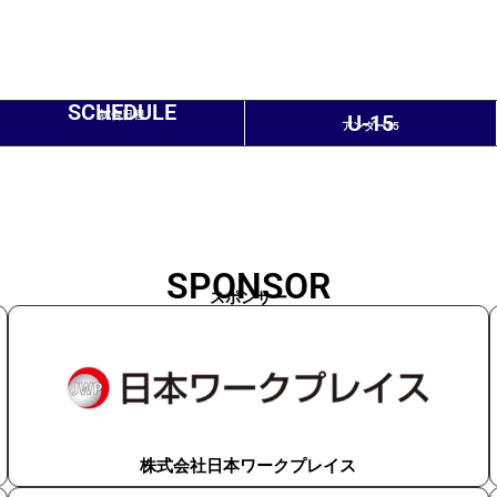
SCHEDULE
試合日程
U-15
アンダー15
SPONSOR
スポンサー
株式会社日本ワークプレイス