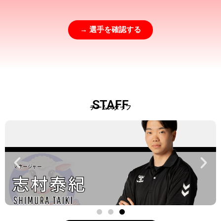
→ 選手を確認する
STAFF
チームスタッフ