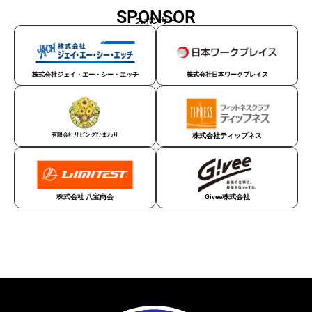
SPONSOR
スポンサー
株式会社ジェイ・エー・シー・エッチ
株式会社日本ワークプレイス
有限会社リビングひまわり
株式会社ティップネス
Givee株式会社
株式会社 八宝商会