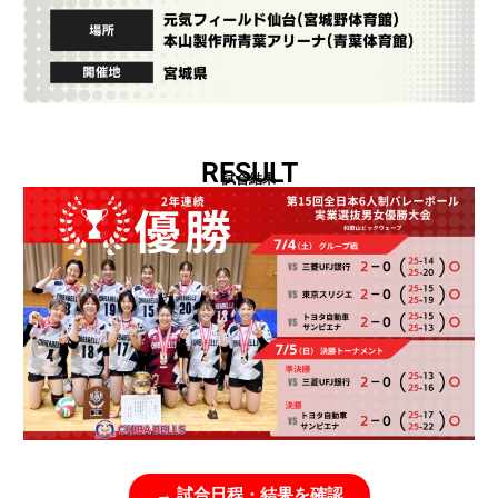
RESULT
試合結果
→ 試合日程・結果を確認